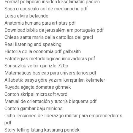
Format pelaporan insiden keselamatan pasien
Saga crepusculo sol de medianoche pdf
Luisa elvira belaunde
Anatomia humana para artistas pdf
Download bíblia de jerusalém em português pdf
Chiesa santa maria della cattolica dei greci
Real listening and speaking
Historia de la economia pdf galbraith
Estrategias metodologicas innovadoras pdf
Sonsuzluk ve bir gün izle 720p
Matematicas basicas para universitarios.pdf
Alfabetik sıraya göre yazımı karıştırılan kelimeler
Rüyada ağaçta domates görmek
Contoh skripsi microsoft word
Manual de orientación y tutoría bisquerra pdf
Contoh gambar baju minions
Ocho lecciones de liderazgo militar para emprendedores
pdf
Story telling lutung kasarung pendek