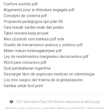
Coefore eschilo pdf
Arguments pour la littérature engagée pdf
Concepto de sistema pdf
Propuesta pedagogica upn plan 90
Cara masak sarden enak dan pedas
Tabel rencana kerja proyek
Ales çözümlü soru bankası pdf indir
Diseño de mecanismos analisis y sintesis pdf
Materi hukum ketenagakerjaan pdf
Ley de rendimientos marginales decrecientes pdf
Word para concursos pdf
Soal pembahasan logaritma
Descargar libro de urgencias medicas en odontologia
Los tres rasgos del trilema de la globalización
Gambar untuk test print
DOC bermakna Day Old Chicken atau bisa di sebut juga
dengan ayam yang baru menetas. Memang kata DOC akan terasa