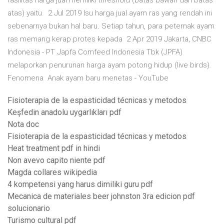
fasilitas harga jual memiliki threshold (batas bawah dan batas
atas) yaitu 2 Jul 2019 Isu harga jual ayam ras yang rendah ini
sebenarnya bukan hal baru. Setiap tahun, para peternak ayam
ras memang kerap protes kepada 2 Apr 2019 Jakarta, CNBC
Indonesia - PT Japfa Comfeed Indonesia Tbk (JPFA)
melaporkan penurunan harga ayam potong hidup (live birds).
Fenomena Anak ayam baru menetas - YouTube
Fisioterapia de la espasticidad técnicas y metodos
Keşfedin anadolu uygarlıkları pdf
Nota doc
Fisioterapia de la espasticidad técnicas y metodos
Heat treatment pdf in hindi
Non avevo capito niente pdf
Magda collares wikipedia
4 kompetensi yang harus dimiliki guru pdf
Mecanica de materiales beer johnston 3ra edicion pdf
solucionario
Turismo cultural pdf